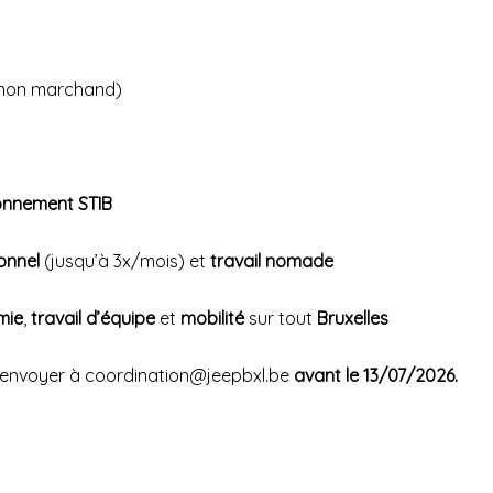
non marchand)
onnement STIB
onnel
(jusqu’à 3x/mois) et
travail nomade
mie
,
travail d’équipe
et
mobilité
sur tout
Bruxelles
 envoyer à coordination@jeepbxl.be
avant le 13/07/2026.