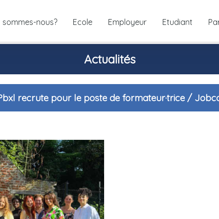
i sommes-nous?
Ecole
Employeur
Etudiant
Pa
Actualités
bxl recrute pour le poste de formateur·trice / Jobc