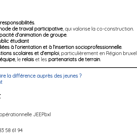
responsabilités
.
ode de travail participative
, qui valorise la co-construction.
pacité d’animation de groupe
.
ublic étudiant
 liées à l’orientation et à l’insertion socioprofessionnelle
.
tions scolaires et d’emploi
, particulièrement en Région bruxell
 équipe
, le
relais
et les
partenariats de terrain
.
aire la différence auprès des jeunes ?
t
t
opérationnelle JEEPbxl
3 58 61 94