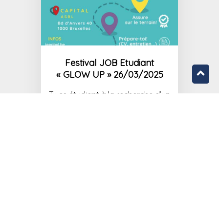
Festival JOB Etudiant
« GLOW UP » 26/03/2025
Tu es étudiant à la recherche d’un
job? Ne manque pas la 2ème
édition du Festival JOB Étudiant
Glow Up […]