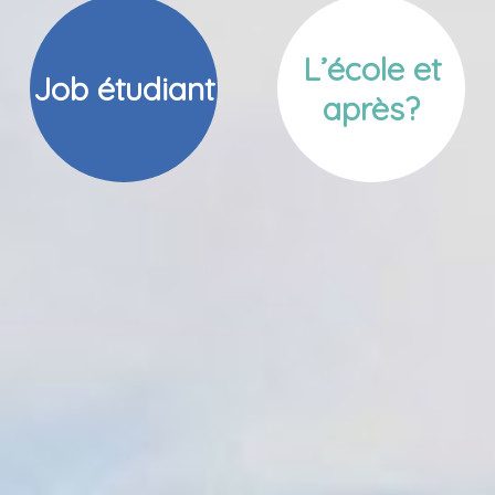
L’école et
Job étudiant
après?