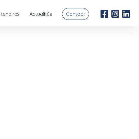
rtenaires
Actualités
Contact