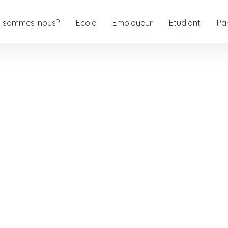
i sommes-nous?
Ecole
Employeur
Etudiant
Pa