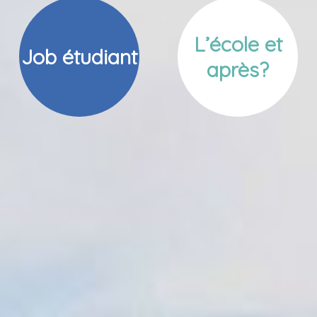
L’école et
Job étudiant
après?