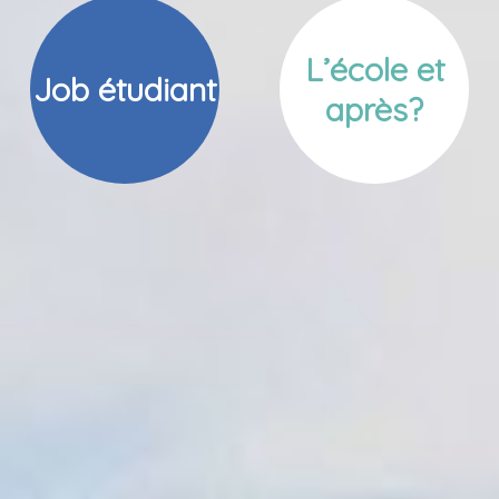
L’école et
Job étudiant
après?