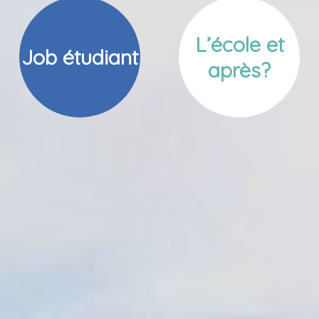
L’école et
Job étudiant
après?