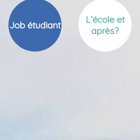
L’école et
Job étudiant
après?