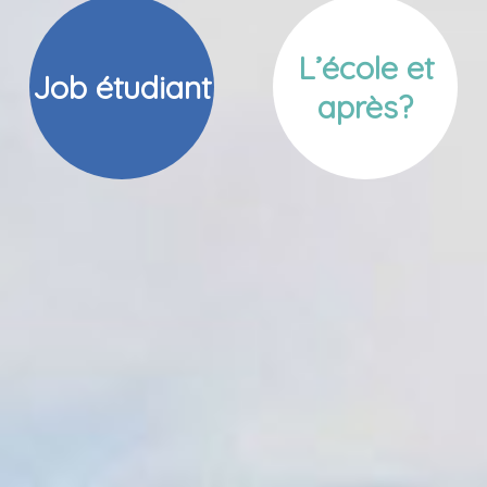
L’école et
Job étudiant
après?