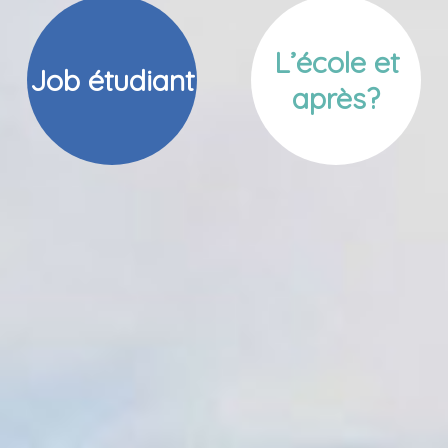
L’école et
Job étudiant
après?