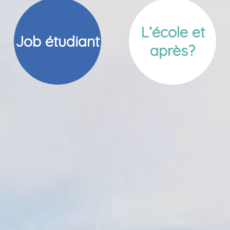
L’école et
Job étudiant
après?