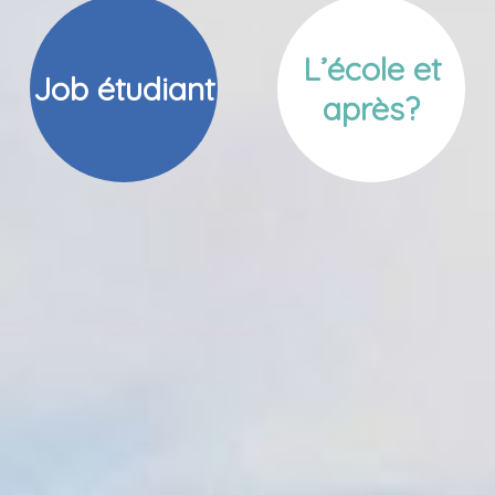
L’école et
Job étudiant
après?