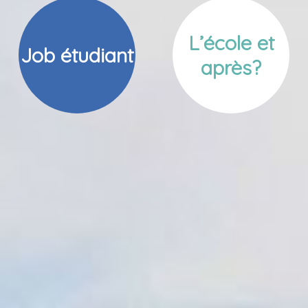
L’école et
Job étudiant
après?