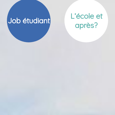
L’école et
Job étudiant
après?