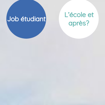
L’école et
Job étudiant
après?