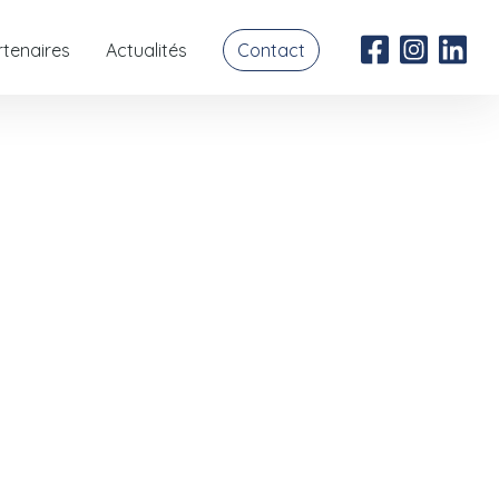
rtenaires
Actualités
Contact