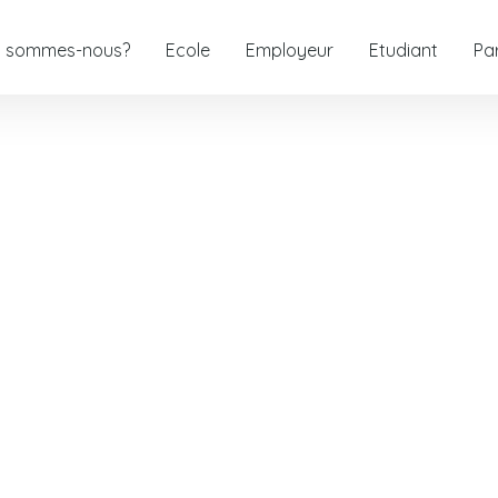
i sommes-nous?
Ecole
Employeur
Etudiant
Pa