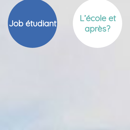
L’école et
Job étudiant
après?