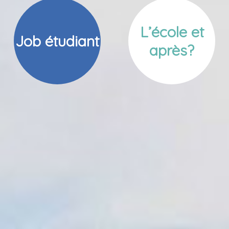
L’école et
Job étudiant
après?