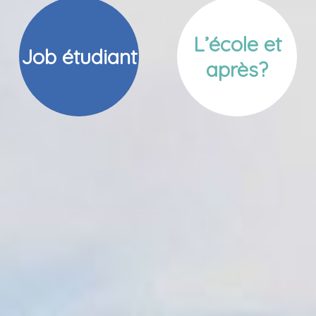
L’école et
Job étudiant
après?