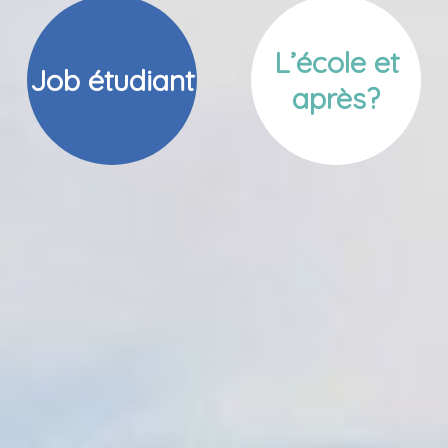
L’école et
Job étudiant
après?