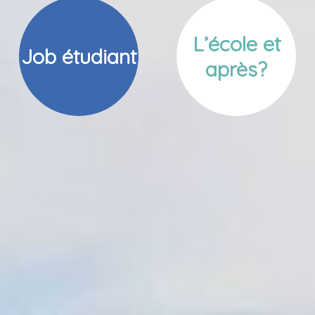
L’école et
Job étudiant
après?