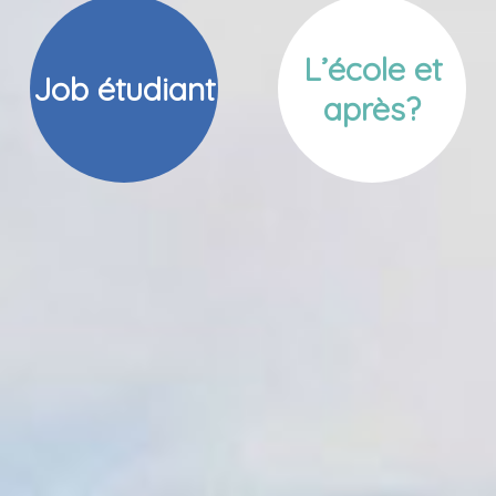
L’école et
Job étudiant
après?