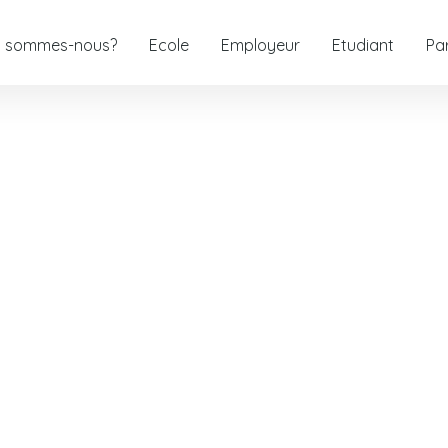
i sommes-nous?
Ecole
Employeur
Etudiant
Pa