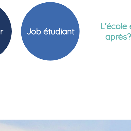
L’école 
r
Job étudiant
après?