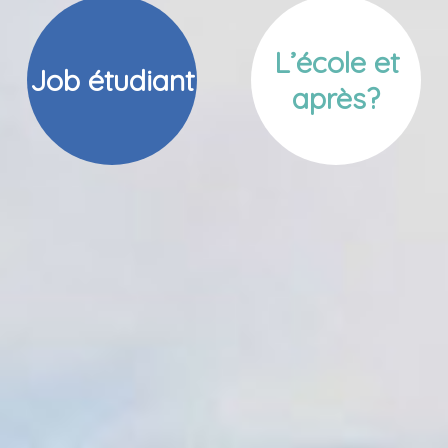
L’école et
Job étudiant
après?