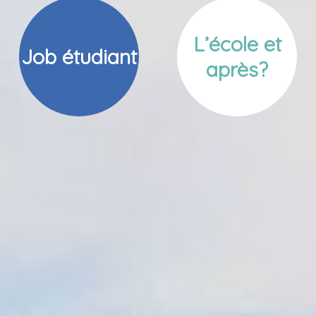
L’école et
Job étudiant
après?