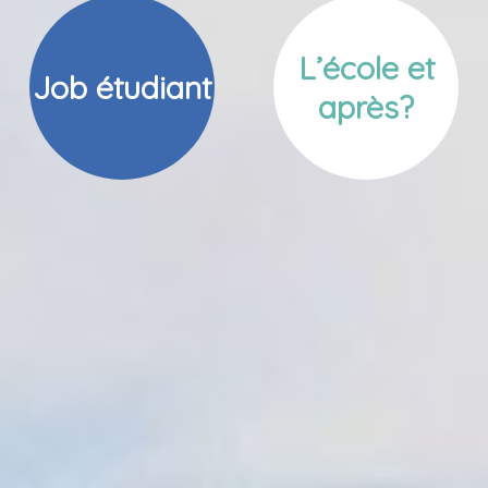
L’école et
Job étudiant
après?