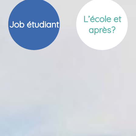
L’école et
Job étudiant
après?