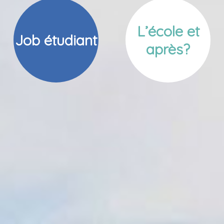
L’école et
Job étudiant
après?