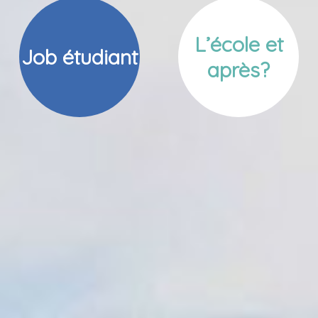
L’école et
Job étudiant
après?