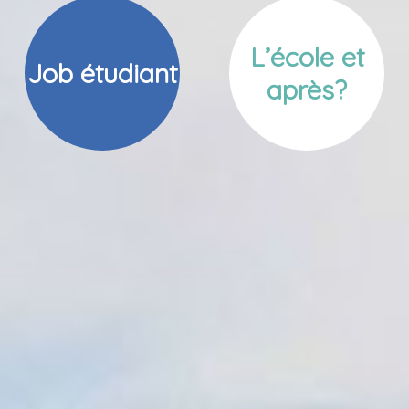
L’école et
Job étudiant
après?