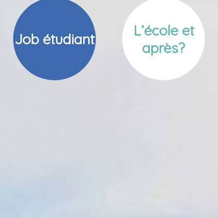
L’école et
Job étudiant
après?