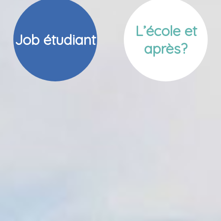
L’école et
Job étudiant
après?