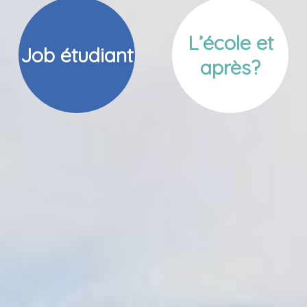
L’école et
Job étudiant
après?