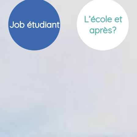
L’école et
Job étudiant
après?