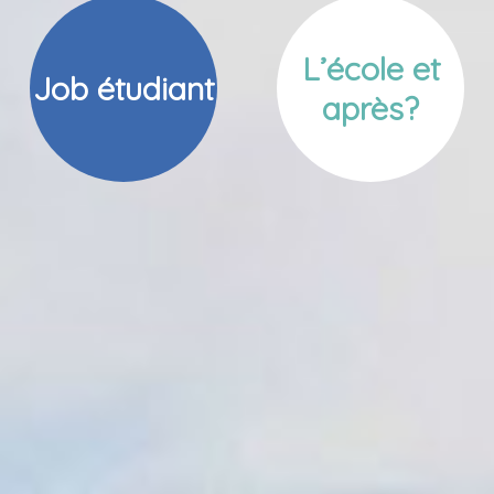
L’école et
Job étudiant
après?