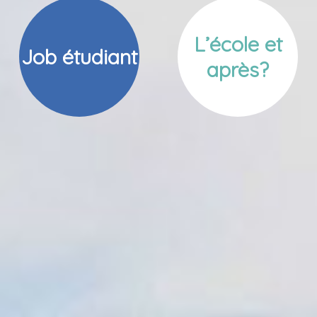
L’école et
Job étudiant
après?