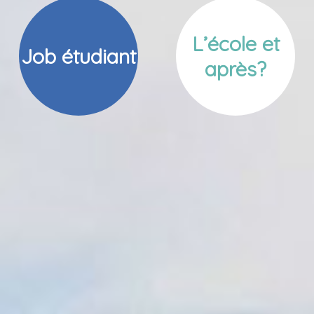
L’école et
Job étudiant
après?