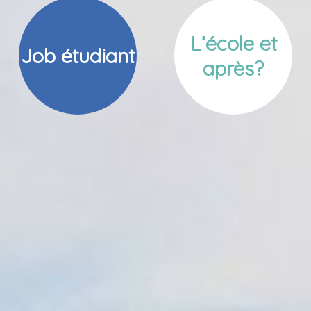
L’école et
Job étudiant
après?