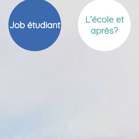
L’école et
Job étudiant
après?