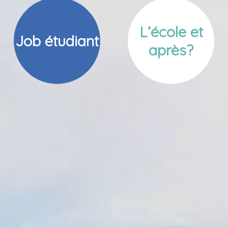
L’école et
Job étudiant
après?