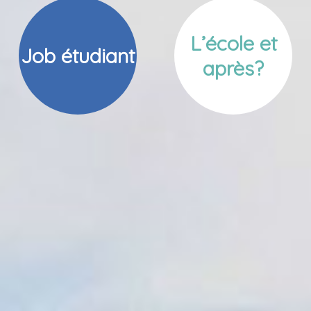
L’école et
Job étudiant
après?