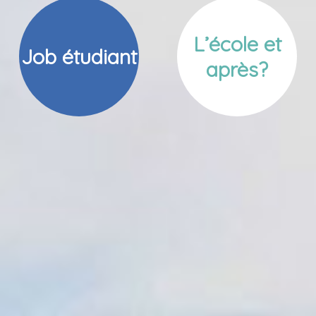
L’école et
Job étudiant
après?