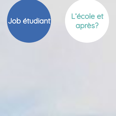
L’école et
Job étudiant
après?