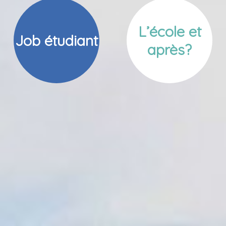
L’école et
Job étudiant
après?