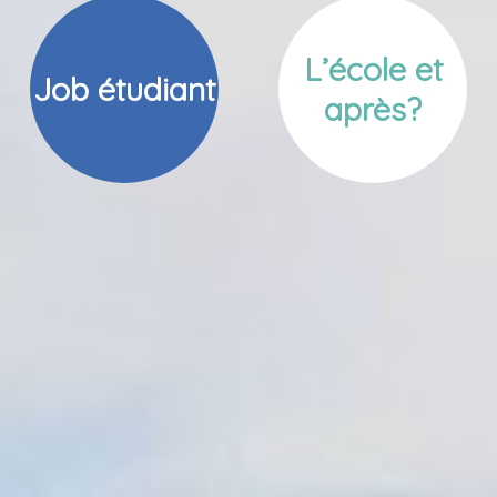
L’école et
Job étudiant
après?