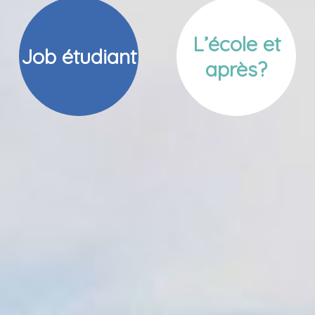
L’école et
Job étudiant
après?