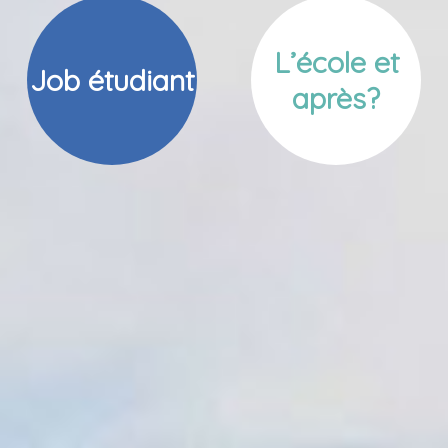
L’école et
Job étudiant
après?