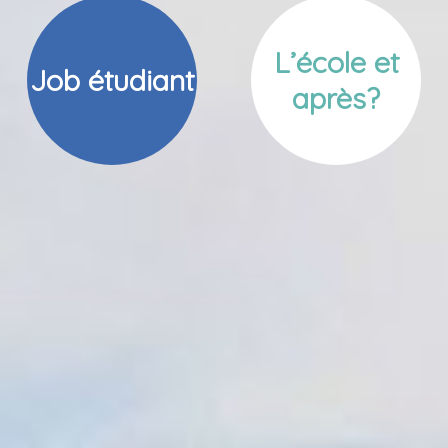
L’école et
Job étudiant
après?