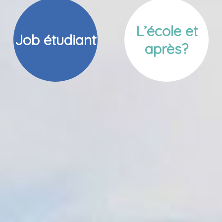
L’école et
Job étudiant
après?